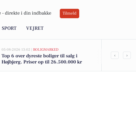
 -
direkte i din indbakke
Tilmeld
SPORT
VEJRET
05-08-2026 13:02 |
BOLIGMARKED
05-08-2026 13:01
‹
›
Top 6 over dyreste boliger til salg i
Elverdalsvej
Højbjerg. Priser op til 26.500.000 kr
kommet til s
boligerne he