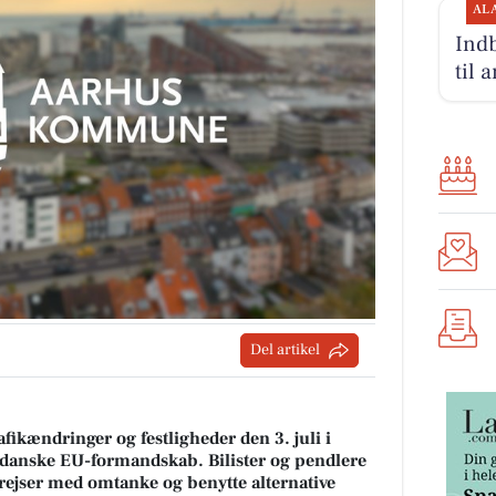
AL
Indb
til 
Del artikel
afikændringer og festligheder den 3. juli i
t danske EU-formandskab. Bilister og pendlere
 rejser med omtanke og benytte alternative