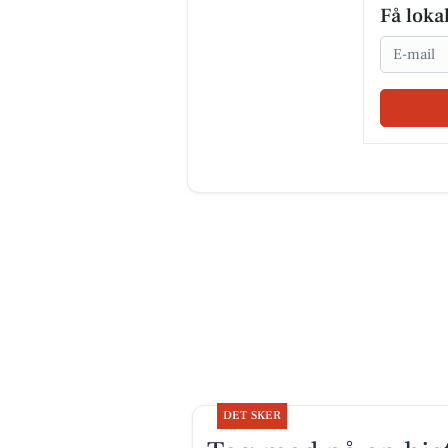
Få loka
Email
DET SKER