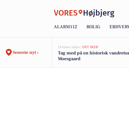
VORES
Højbjerg
ALARM112
BOLIG
ERHVER
14 timer siden |
DET SKER
Seneste nyt ›
Tag med på en historisk vandretu
Moesgaard