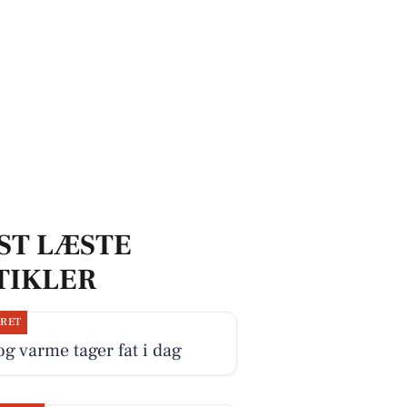
ST LÆSTE
TIKLER
JRET
og varme tager fat i dag