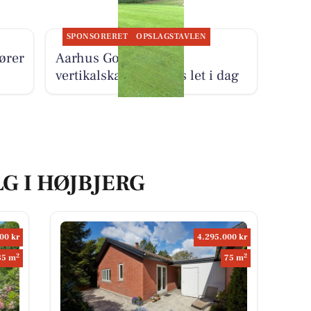
SPONSORERET
OPSLAGSTAVLEN
ører
Aarhus Golf Club
vertikalskærer greens let i dag
LG I HØJBJERG
00 kr
4.295.000 kr
2
2
85 m
75 m