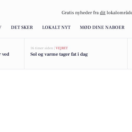
Gratis nyheder fra
dit
lokalområde
V
DET SKER
LOKALT NYT
MØD DINE NABOER
16 timer siden |
VEJRET
r ved
Sol og varme tager fat i dag