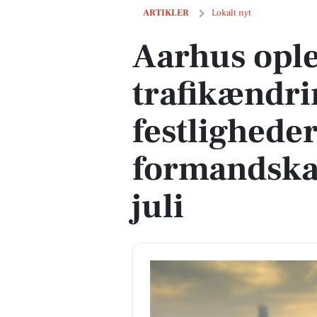
Aarhus oplever store trafikændringer o
ARTIKLER
Lokalt nyt
Aarhus ople
trafikændri
festlighede
formandskab
juli