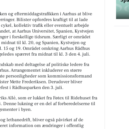
kken og eftermiddagstrafikken i Aarhus at blive
ringer. Bilister opfordres kraftigt til at lade
 cykel, kollektiv trafik eller eventuelt arbejde
ndet, at Aarhus Universitet, Spanien, Kystvejen
nger i forskellige tidsrum. Særligt er området
 midnat til kl. 20, og Spanien, Kystvejen og
l. 15 og 19. Området omkring Aarhus Rådhus
ledes spærret fra midnat til kl. 3 den 4. juli.
dskab med deltagelse af politiske ledere fra
rhus. Arrangementet inkluderer en større
nte personligheder som kommissionsformand
ster Mette Frederiksen. Derudover bliver
fest i Rådhusparken den 3. juli.
ks Allé, som er lukket fra Føtex til Ridehuset fra
. 24. Denne lukning er en del af forberedelserne til
gementer i byen.
g letbanedrift, bliver også påvirket af de
eret information om ændringer i offentlig