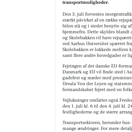
transportmuligheder.
Den 3. juli forventes morgentrafi
stærkt påvirket af en række vejspær
bilen stå og i stedet benytte sig af
hjemmefra. Dette skyldes blandt a
og Skolebakken vil have vejspærri
ved Aarhus Universitet spærret fra
Skolebakken er lukkede mellem k
samt flere andre hovedgader er lige
Fejringen af det danske EU-forman
Danmark og EU vil finde sted i Aa
gadefest og møder med promine
Ursula Von der Leyen og statsmini
formandskabet fejret med en folke
Vejlukninger omfatter også Frederi
den 1. juli kl. 6 til den 4. juli kl
festlighederne og de større arran
Transportsektoren, herunder bus- o
mange ændringer. For mere detalj