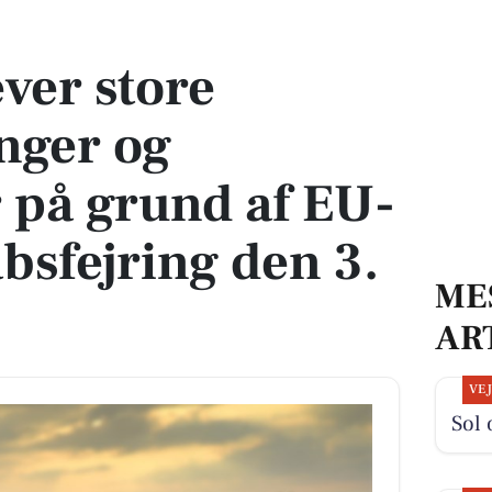
g festligheder på grund af EU-formandskabsfejring den 3. juli
ver store
nger og
r på grund af EU-
sfejring den 3.
ME
AR
VE
Sol 