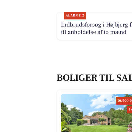
ALARM112
Indbrudsforsøg i Højbjerg f
til anholdelse af to mænd
BOLIGER TIL SA
16.900.0
1