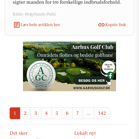
sigter manden for tre forskellige indbrudsforhold.
Kilde: Østjyllands Politi
Læs hele artiklen her
Kopiér link
1
2
3
4
5
6
7
...
142
Det sker
Lokalt nyt