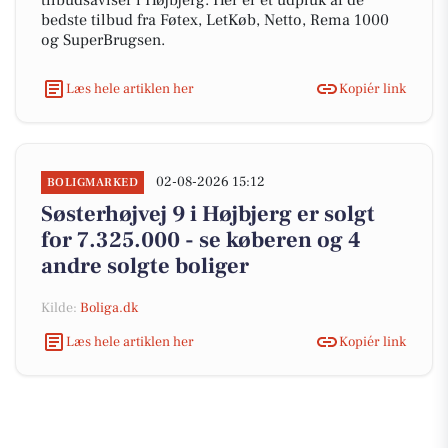
tilbudsaviser i Højbjerg. Her er et udpluk af de
bedste tilbud fra Føtex, LetKøb, Netto, Rema 1000
og SuperBrugsen.
Læs hele artiklen her
Kopiér link
02-08-2026 15:12
BOLIGMARKED
Søsterhøjvej 9 i Højbjerg er solgt
for 7.325.000 - se køberen og 4
andre solgte boliger
Kilde:
Boliga.dk
Læs hele artiklen her
Kopiér link