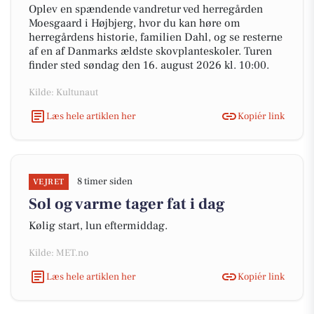
Oplev en spændende vandretur ved herregården
Moesgaard i Højbjerg, hvor du kan høre om
herregårdens historie, familien Dahl, og se resterne
af en af Danmarks ældste skovplanteskoler. Turen
finder sted søndag den 16. august 2026 kl. 10:00.
Kilde: Kultunaut
Læs hele artiklen her
Kopiér link
8 timer siden
VEJRET
Sol og varme tager fat i dag
Kølig start, lun eftermiddag.
Kilde: MET.no
Læs hele artiklen her
Kopiér link