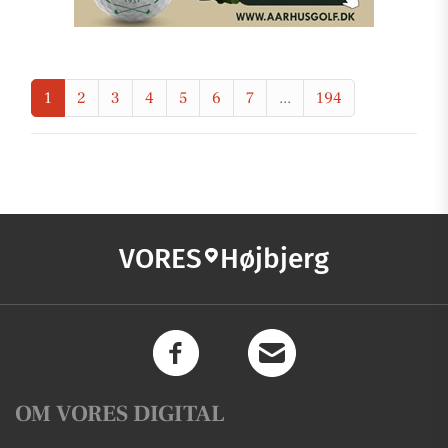
1
2
3
4
5
6
7
...
194
VORES
Højbjerg
OM VORES DIGITAL