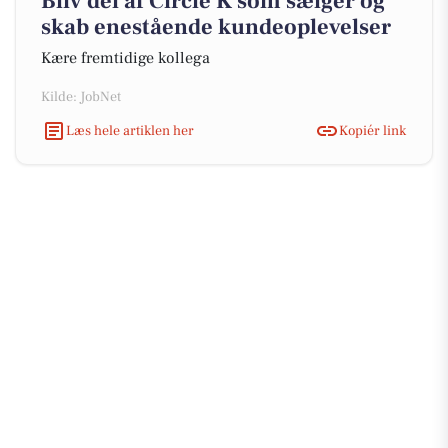
Bliv del af Circle K som sælger og
skab enestående kundeoplevelser
Kære fremtidige kollega
Kilde: JobNet
Læs hele artiklen her
Kopiér link