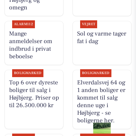
omegn
ALARM112
VEJRET
Mange
Sol og varme tager
anmeldelser om
fat i dag
indbrud i privat
beboelse
BOLIGMARKED
BOLIGMARKED
Top 6 over dyreste
Elverdalsvej 64 og
boliger til salg i
1 anden boliger er
Højbjerg. Priser op
kommet til salg
til 26.500.000 kr
denne uge i
Højbjerg - se
boligerne her.