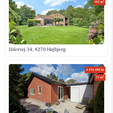
2
185 m
Ildervej 34, 8270 Højbjerg
4.295.000 kr
2
75 m