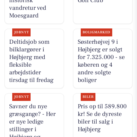
historisk
Golf Club
vandretur ved
Moesgaard
JOBNYT
BOLIGMARKED
Deltidsjob som
Søsterhøjvej 9 i
bilklargører i
Højbjerg er solgt
Højbjerg med
for 7.325.000 - se
fleksible
køberen og 4
arbejdstider
andre solgte
tirsdag til fredag
boliger
JOBNYT
BILER
Savner du nye
Pris op til 589.800
græsgange? - Her
kr! Se de dyreste
er nye ledige
biler til salg i
stillinger i
Højbjerg
Højbjerg og