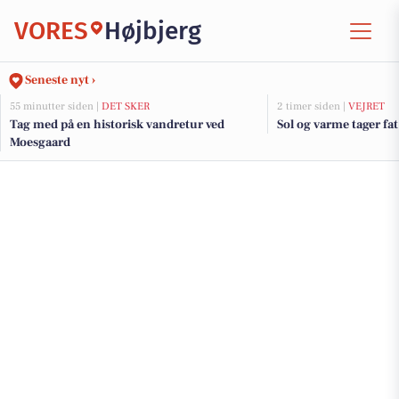
VORES
Højbjerg
Seneste nyt ›
55 minutter siden |
DET SKER
2 timer siden |
VEJRET
Tag med på en historisk vandretur ved
Sol og varme tager fat
Moesgaard