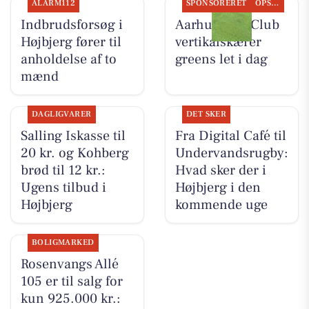
ALARM112
SPONSORERET
OPSLAGSTAVLEN
Indbrudsforsøg i
Aarhus Golf Club
Højbjerg fører til
vertikalskærer
anholdelse af to
greens let i dag
mænd
DAGLIGVARER
DET SKER
Salling Iskasse til
Fra Digital Café til
20 kr. og Kohberg
Undervandsrugby:
brød til 12 kr.:
Hvad sker der i
Ugens tilbud i
Højbjerg i den
Højbjerg
kommende uge
BOLIGMARKED
Rosenvangs Allé
105 er til salg for
kun 925.000 kr.: