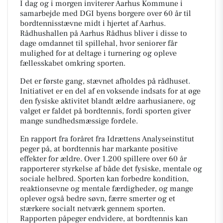
I dag og i morgen inviterer Aarhus Kommune i
samarbejde med DGI byens borgere over 60 år til
bordtennisstævne midt i hjertet af Aarhus.
Rådhushallen på Aarhus Rådhus bliver i disse to
dage omdannet til spillehal, hvor seniorer får
mulighed for at deltage i turnering og opleve
fællesskabet omkring sporten.
Det er første gang, stævnet afholdes på rådhuset.
Initiativet er en del af en voksende indsats for at øge
den fysiske aktivitet blandt ældre aarhusianere, og
valget er faldet på bordtennis, fordi sporten giver
mange sundhedsmæssige fordele.
En rapport fra foråret fra Idrættens Analyseinstitut
peger på, at bordtennis har markante positive
effekter for ældre. Over 1.200 spillere over 60 år
rapporterer styrkelse af både det fysiske, mentale og
sociale helbred. Sporten kan forbedre kondition,
reaktionsevne og mentale færdigheder, og mange
oplever også bedre søvn, færre smerter og et
stærkere socialt netværk gennem sporten.
Rapporten påpeger endvidere, at bordtennis kan