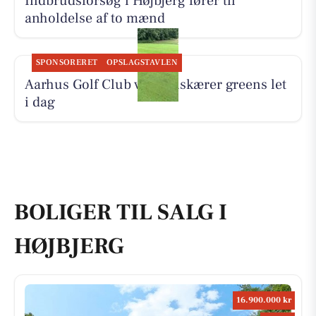
Indbrudsforsøg i Højbjerg fører til
anholdelse af to mænd
SPONSORERET
OPSLAGSTAVLEN
Aarhus Golf Club vertikalskærer greens let
i dag
BOLIGER TIL SALG I
HØJBJERG
16.900.000 kr