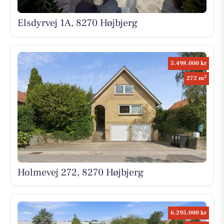
Elsdyrvej 1A, 8270 Højbjerg
5.498.000 kr
2
272 m
Holmevej 272, 8270 Højbjerg
6.295.000 kr