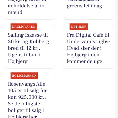
anholdelse af to
greens let i dag
mænd
DAGLIGVARER
DET SKER
Salling Iskasse til
Fra Digital Café til
20 kr. og Kohberg
Undervandsrugby:
brød til 12 kr.:
Hvad sker der i
Ugens tilbud i
Højbjerg i den
Højbjerg
kommende uge
BOLIGMARKED
Rosenvangs Allé
105 er til salg for
kun 925.000 kr.:
Se de billigste
boliger til salg i
Højbjerg her