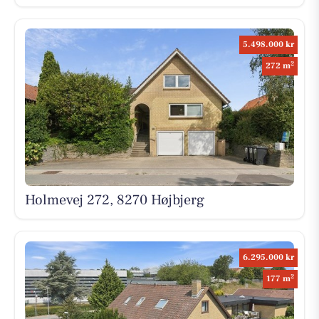
5.498.000 kr
2
272 m
Holmevej 272, 8270 Højbjerg
6.295.000 kr
2
177 m