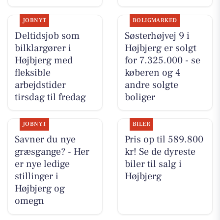
JOBNYT
BOLIGMARKED
Deltidsjob som
Søsterhøjvej 9 i
bilklargører i
Højbjerg er solgt
Højbjerg med
for 7.325.000 - se
fleksible
køberen og 4
arbejdstider
andre solgte
tirsdag til fredag
boliger
JOBNYT
BILER
Savner du nye
Pris op til 589.800
græsgange? - Her
kr! Se de dyreste
er nye ledige
biler til salg i
stillinger i
Højbjerg
Højbjerg og
omegn