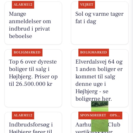
ALARM112
VEJRET
Mange
Sol og varme tager
anmeldelser om
fat i dag
indbrud i privat
beboelse
BOLIGMARKED
BOLIGMARKED
Top 6 over dyreste
Elverdalsvej 64 og
boliger til salg i
1 anden boliger er
Højbjerg. Priser op
kommet til salg
til 26.500.000 kr
denne uge i
Højbjerg - se
boligerne her.
ALARM112
SPONSORERET
OPSLAGSTAVLEN
Indbrudsforsøg i
Aarhus Golf Club
Højbjerg fører til
vertikalskærer