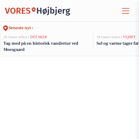
VORES
Højbjerg
Seneste nyt ›
16 timer siden |
DET SKER
18 timer siden |
VEJRET
Tag med på en historisk vandretur ved
Sol og varme tager fat
Moesgaard