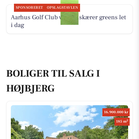
SPONSORERET
OPSLAGSTAVLEN
Aarhus Golf Club vertikalskærer greens let
i dag
BOLIGER TIL SALG I
HØJBJERG
16.900.000 kr
2
185 m