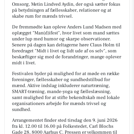
Omsorg, Metin Lindved Aydin, der også sætter fokus
på betydningen af fællesskaber, relationer og at
skabe rum for mænds trivsel.
De fremmødte kan opleve Anders Lund Madsen med
oplægget "Man(d)ifest", hvor livet som mand sættes
under lup med humor og skarpe observationer.
Senere på dagen kan deltagerne høre Claus Holm til
foredraget "Midt i livet og lidt ude af os selv", som
beskæftiger sig med de forandringer, mange oplever
midt i livet.
Festivalen byder på mulighed for at møde en række
foreninger, fællesskaber og sundhedstilbud for
mænd. Aktive indslag inkluderer naturtræning,
SMART-træning, mande-yoga og fælleslæsning,
samt mulighed for at stifte bekendtskab med lokale
organisationers arbejde for mænds trivsel og
sundhed.
Arrangementet finder sted tirsdag den 9. juni 2026
fra kl. 12.00 til 16.00 på Folkestedet, Carl Blochs
Gade 28, 8000 Aarhus C. Pressen er velkommen til