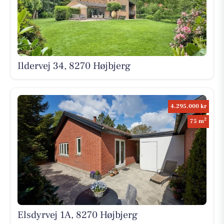
Ildervej 34, 8270 Højbjerg
4.295.000 kr
2
75 m
Elsdyrvej 1A, 8270 Højbjerg