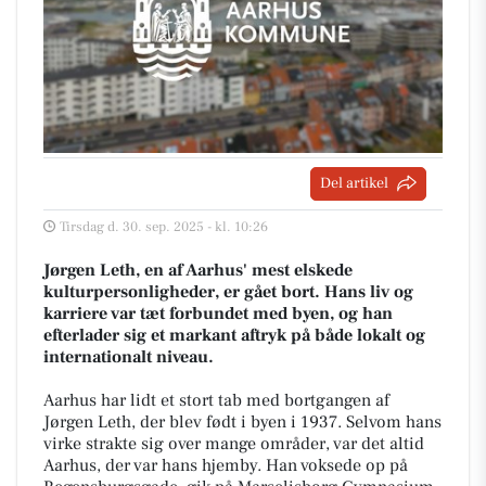
Del artikel
Tirsdag d. 30. sep. 2025 - kl. 10:26
Jørgen Leth, en af Aarhus' mest elskede
kulturpersonligheder, er gået bort. Hans liv og
karriere var tæt forbundet med byen, og han
efterlader sig et markant aftryk på både lokalt og
internationalt niveau.
Aarhus har lidt et stort tab med bortgangen af
Jørgen Leth, der blev født i byen i 1937. Selvom hans
virke strakte sig over mange områder, var det altid
Aarhus, der var hans hjemby. Han voksede op på