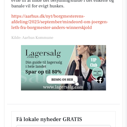
evne til at finde det betydningsfulde i det enkelte og
banale vil for evigt huskes.
https://aarhus.dk/nyt/borgmesterens-
afdeling/2025/september/mindeord-om-joergen-
leth-fra-borgmester-anders-winnerskjold
Kilde: Aarhus Kommune
Få lokale nyheder GRATIS