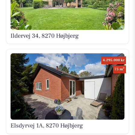
Ildervej 34, 8270 Højbjerg
4.295.000 kr
2
75 m
Elsdyrvej 1A, 8270 Højbjerg