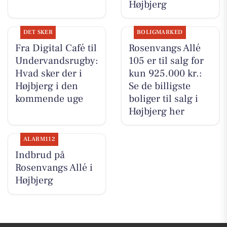
Højbjerg
DET SKER
BOLIGMARKED
Fra Digital Café til
Rosenvangs Allé
Undervandsrugby:
105 er til salg for
Hvad sker der i
kun 925.000 kr.:
Højbjerg i den
Se de billigste
kommende uge
boliger til salg i
Højbjerg her
ALARM112
Indbrud på
Rosenvangs Allé i
Højbjerg