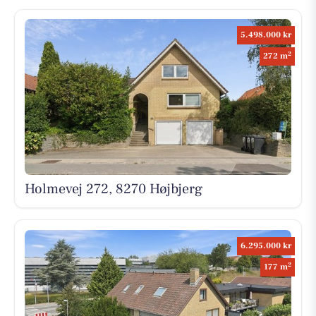
5.498.000 kr
2
272 m
Holmevej 272, 8270 Højbjerg
6.295.000 kr
2
177 m