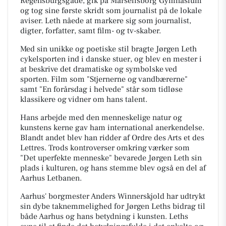
Regensburgsgade, gik på Marselisborg Gymnasium
og tog sine første skridt som journalist på de lokale
aviser. Leth nåede at markere sig som journalist,
digter, forfatter, samt film- og tv-skaber.
Med sin unikke og poetiske stil bragte Jørgen Leth
cykelsporten ind i danske stuer, og blev en mester i
at beskrive det dramatiske og symbolske ved
sporten. Film som "Stjernerne og vandbærerne"
samt "En forårsdag i helvede" står som tidløse
klassikere og vidner om hans talent.
Hans arbejde med den menneskelige natur og
kunstens kerne gav ham international anerkendelse.
Blandt andet blev han ridder af Ordre des Arts et des
Lettres. Trods kontroverser omkring værker som
"Det uperfekte menneske" bevarede Jørgen Leth sin
plads i kulturen, og hans stemme blev også en del af
Aarhus Letbanen.
Aarhus' borgmester Anders Winnerskjold har udtrykt
sin dybe taknemmelighed for Jørgen Leths bidrag til
både Aarhus og hans betydning i kunsten. Leths