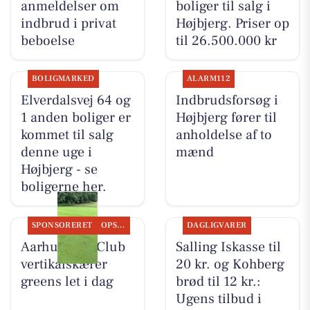
anmeldelser om
boliger til salg i
indbrud i privat
Højbjerg. Priser op
beboelse
til 26.500.000 kr
BOLIGMARKED
ALARM112
Elverdalsvej 64 og
Indbrudsforsøg i
1 anden boliger er
Højbjerg fører til
kommet til salg
anholdelse af to
denne uge i
mænd
Højbjerg - se
boligerne her.
SPONSORERET
OPSLAGSTAVLEN
DAGLIGVARER
Aarhus Golf Club
Salling Iskasse til
vertikalskærer
20 kr. og Kohberg
greens let i dag
brød til 12 kr.:
Ugens tilbud i