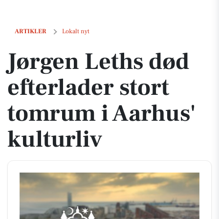
Jørgen Leths død efterlader stort tomrum i Aarhus' kulturliv
ARTIKLER
Lokalt nyt
Jørgen Leths død
efterlader stort
tomrum i Aarhus'
kulturliv