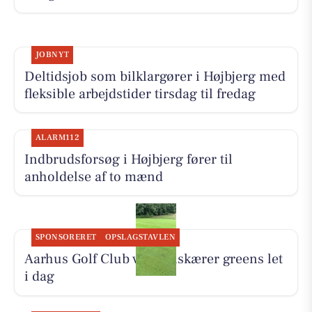
JOBNYT
Deltidsjob som bilklargører i Højbjerg med
fleksible arbejdstider tirsdag til fredag
ALARM112
Indbrudsforsøg i Højbjerg fører til
anholdelse af to mænd
SPONSORERET
OPSLAGSTAVLEN
Aarhus Golf Club vertikalskærer greens let
i dag