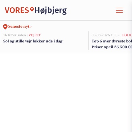
VORES
Højbjerg
Seneste nyt ›
16 timer siden |
VEJRET
05-08-2026 13:02 |
BOLI
Sol og stille vejr lokker ude i dag
Top 6 over dyreste boli
Priser op til 26.500.0