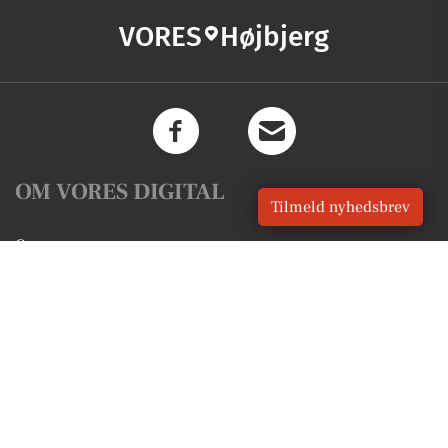
VORES
Højbjerg
OM VORES DIGITAL
Tilmeld nyhedsbrev
Om os
For annoncører
Vilkår og Privatlivspolitik
Kontakt VORES Digital
Administrer samtykke
GENVEJE