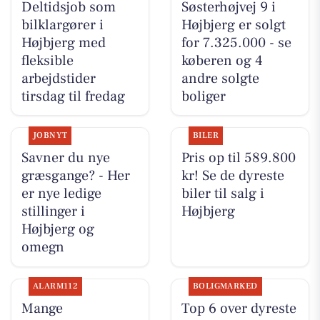
Deltidsjob som
Søsterhøjvej 9 i
bilklargører i
Højbjerg er solgt
Højbjerg med
for 7.325.000 - se
fleksible
køberen og 4
arbejdstider
andre solgte
tirsdag til fredag
boliger
JOBNYT
BILER
Savner du nye
Pris op til 589.800
græsgange? - Her
kr! Se de dyreste
er nye ledige
biler til salg i
stillinger i
Højbjerg
Højbjerg og
omegn
ALARM112
BOLIGMARKED
Mange
Top 6 over dyreste