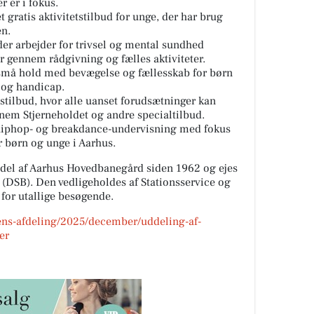
r er i fokus.
t gratis aktivitetstilbud for unge, der har brug
en.
der arbejder for trivsel og mental sundhed
r gennem rådgivning og fælles aktiviteter.
små hold med bevægelse og fællesskab for børn
 og handicap.
tstilbud, hvor alle uanset forudsætninger kan
nem Stjerneholdet og andre specialtilbud.
 hiphop- og breakdance-undervisning med fokus
r børn og unge i Aarhus.
 del af Aarhus Hovedbanegård siden 1962 og ejes
 (DSB). Den vedligeholdes af Stationsservice og
for utallige besøgende.
ens-afdeling/2025/december/uddeling-af-
er