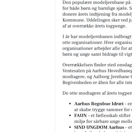
Den populære modeljernbane på 
for både børn og barnlige sjæle. 
donere årets indtjening fra model
Kommune. Uddelingen sker ved jul
af at overrække årets togpenge.
I år har modeljernbanen indbragt
otte organisationer. Hver organis
organisationer arbejder alle for a
børn og unge samt bidrage til vig
Overrækkelsen finder sted onsdag
Ventesalen på Aarhus Hovedbanegå
modtagere, og Aalborg Jernbane Or
Begivenheden er åben for alle int
De otte modtagere af årets togpen
Aarhus Regnbue Idræt
– e
at skabe trygge rammer for s
FAUN
– et fællesskab stifte
miljø for sårbare unge mell
SIND UNGDOM Aarhus
– e