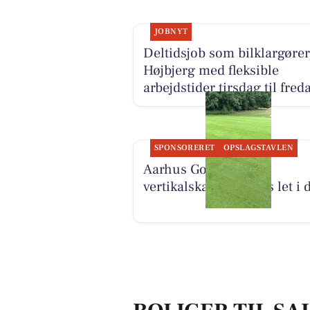
JOBNYT
Deltidsjob som bilklargører
Højbjerg med fleksible
arbejdstider tirsdag til fred
SPONSORERET
OPSLAGSTAVLEN
Aarhus Golf Club
vertikalskærer greens let i 