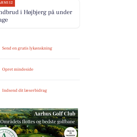
ARM112
ndbrud i Højbjerg på under
age
Send en gratis lykønskning
Opret mindeside
Indsend dit læserbidrag