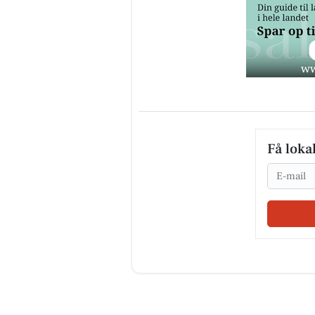
Få loka
Email