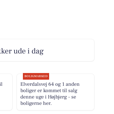
okker ude i dag
BOLIGMARKED
il
Elverdalsvej 64 og 1 anden
boliger er kommet til salg
denne uge i Højbjerg - se
boligerne her.