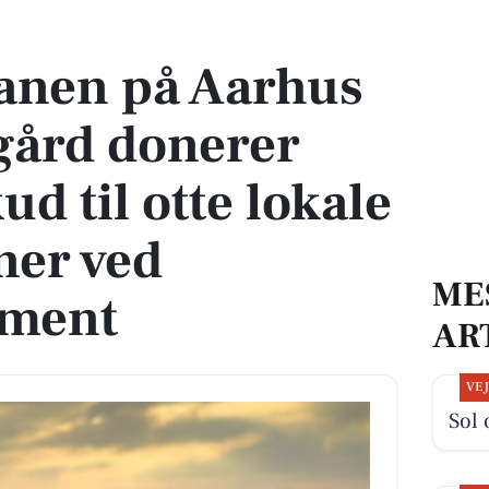
d donerer årets overskud til otte lokale organisationer ved julearrangement
anen på Aarhus
ård donerer
ud til otte lokale
ner ved
ME
ement
AR
VE
Sol 