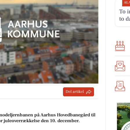
AL
To i
to d
Del artikel
 modeljernbanen på Aarhus Hovedbanegård til
tor juleoverrækkelse den 10. december.