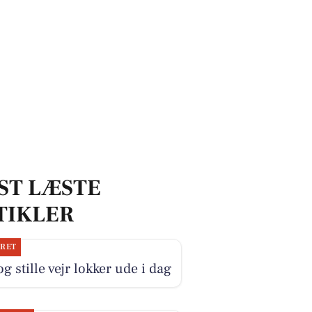
ST LÆSTE
TIKLER
JRET
og stille vejr lokker ude i dag