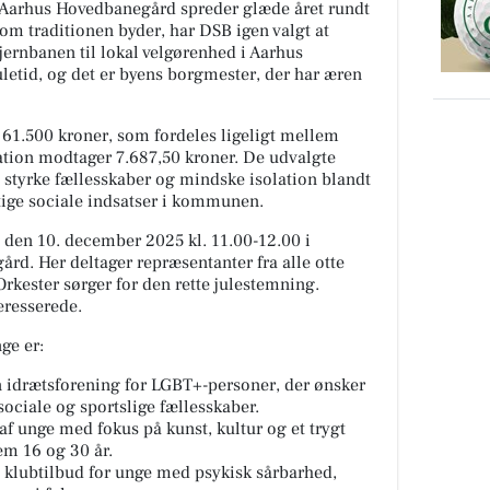
Aarhus Hovedbanegård spreder glæde året rundt
Som traditionen byder, har DSB igen valgt at
jernbanen til lokal velgørenhed i Aarhus
etid, og det er byens borgmester, der har æren
 61.500 kroner, som fordeles ligeligt mellem
ation modtager 7.687,50 kroner. De udvalgte
t styrke fællesskaber og mindske isolation blandt
tige sociale indsatser i kommunen.
 den 10. december 2025 kl. 11.00-12.00 i
rd. Her deltager repræsentanter fra alle otte
kester sørger for den rette julestemning.
eresserede.
ge er:
n idrætsforening for LGBT+-personer, der ønsker
ociale og sportslige fællesskaber.
t af unge med fokus på kunst, kultur og et trygt
em 16 og 30 år.
t klubtilbud for unge med psykisk sårbarhed,