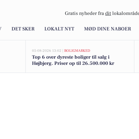
Gratis nyheder fra
dit
lokalområde
V
DET SKER
LOKALT NYT
MØD DINE NABOER
05-08-2026 13:02 |
BOLIGMARKED
Top 6 over dyreste boliger til salg i
Højbjerg. Priser op til 26.500.000 kr