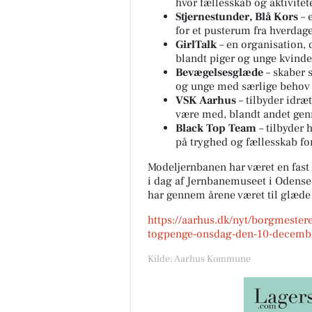
hvor fællesskab og aktivitete
Stjernestunder, Blå Kors
– e
for et pusterum fra hverdag
GirlTalk
– en organisation, 
blandt piger og unge kvinde
Bevægelsesglæde
– skaber 
og unge med særlige behov
VSK Aarhus
– tilbyder idræ
være med, blandt andet gen
Black Top Team
– tilbyder
på tryghed og fællesskab fo
Modeljernbanen har været en fast
i dag af Jernbanemuseet i Odense
har gennem årene været til glæde 
https://aarhus.dk/nyt/borgmester
togpenge-onsdag-den-10-decemb
Kilde: Aarhus Kommune