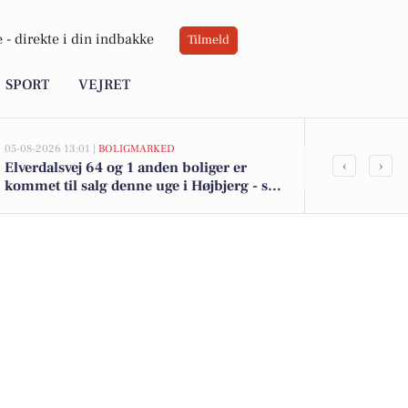
 -
direkte i din indbakke
Tilmeld
SPORT
VEJRET
05-08-2026 13:01 |
BOLIGMARKED
03-08-2026 16:2
‹
›
Elverdalsvej 64 og 1 anden boliger er
Deltidsjob s
kommet til salg denne uge i Højbjerg - se
med fleksible
boligerne her.
fredag