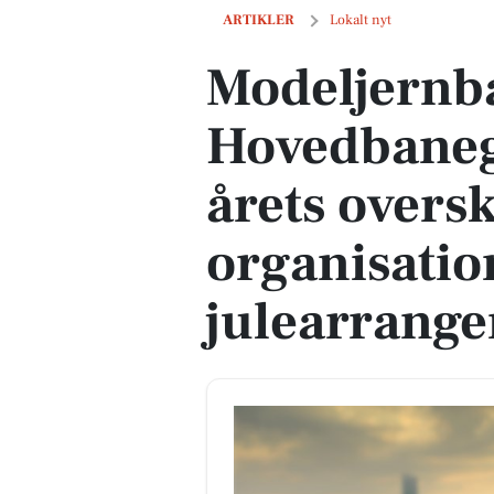
Modeljernbanen på Aarhus Hovedbanegår
ARTIKLER
Lokalt nyt
Modeljernb
Hovedbaneg
årets oversk
organisatio
julearrang