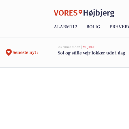
VORES
Højbjerg
ALARM112
BOLIG
ERHVER
23 timer siden |
VEJRET
Seneste nyt ›
Sol og stille vejr lokker ude i dag