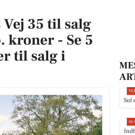
 kroner - Se 5 andre boliger til salg i Højbjerg
 Vej 35 til salg
. kroner - Se 5
 til salg i
ME
AR
VE
Sol 
AL
Indb