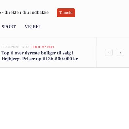
 -
direkte i din indbakke
Tilmeld
SPORT
VEJRET
05-08-2026 13:02 |
BOLIGMARKED
05-08-2026 13:01
‹
›
Top 6 over dyreste boliger til salg i
Elverdalsvej
Højbjerg. Priser op til 26.500.000 kr
kommet til s
boligerne he