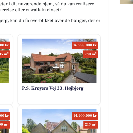
ter i dit nuværende hjem, så du kan realisere
else eller et walk-in closet?
bjerg, kan du få overblikket over de boliger, der er
00 kr
16.998.000 kr
2
2
95 m
280 m
P.S. Krøyers Vej 33, Højbjerg
00 kr
14.900.000 kr
2
2
00 m
215 m