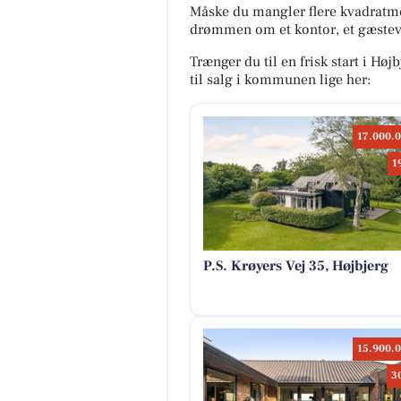
Måske du mangler flere kvadratme
drømmen om et kontor, et gæstevær
Trænger du til en frisk start i Høj
til salg i kommunen lige her:
17.000.0
1
P.S. Krøyers Vej 35, Højbjerg
15.900.0
3