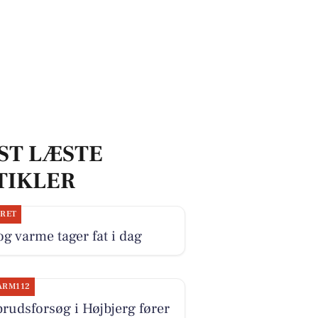
ST LÆSTE
TIKLER
JRET
og varme tager fat i dag
ARM112
rudsforsøg i Højbjerg fører