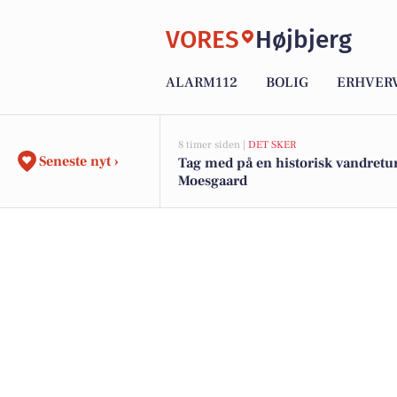
VORES
Højbjerg
ALARM112
BOLIG
ERHVER
8 timer siden |
DET SKER
Seneste nyt ›
Tag med på en historisk vandretu
Moesgaard