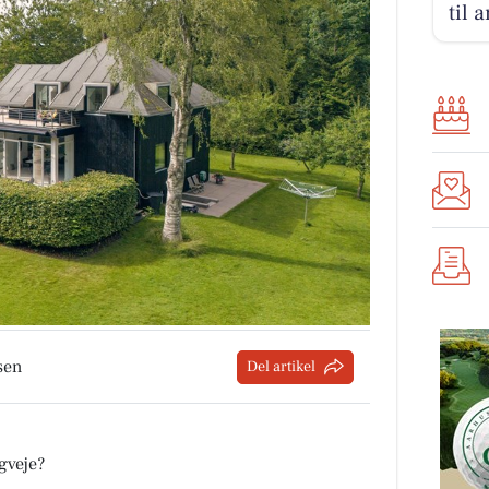
til 
sen
Del artikel
gveje?