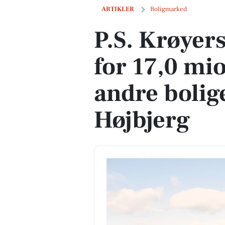
P.S. Krøyers Vej 35 til salg for 17,0 mio.
ARTIKLER
Boligmarked
P.S. Krøyers
for 17,0 mio
andre boliger
Højbjerg