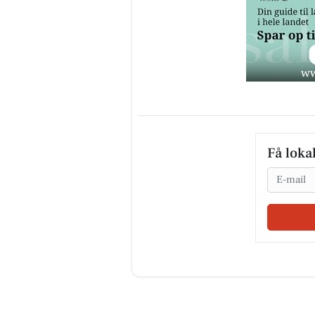
Få loka
Email