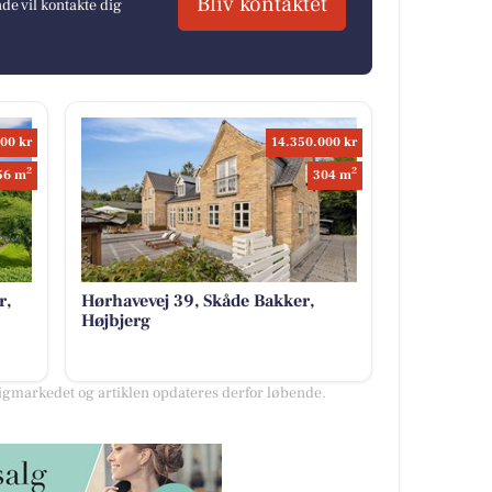
Bliv kontaktet
e vil kontakte dig
00 kr
14.350.000 kr
2
2
56 m
304 m
r,
Hørhavevej 39, Skåde Bakker,
Højbjerg
gmarkedet og artiklen opdateres derfor løbende.