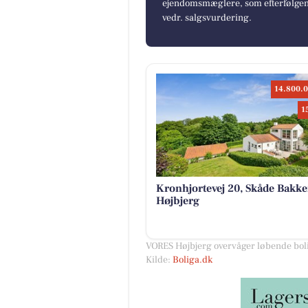
ejendomsmæglere, som efterfølgend
vedr. salgsvurdering.
14.800.0
1
Kronhjortevej 20, Skåde Bakke
Højbjerg
VORES Højbjerg overvåger løbende boli
Kilde:
Boliga.dk