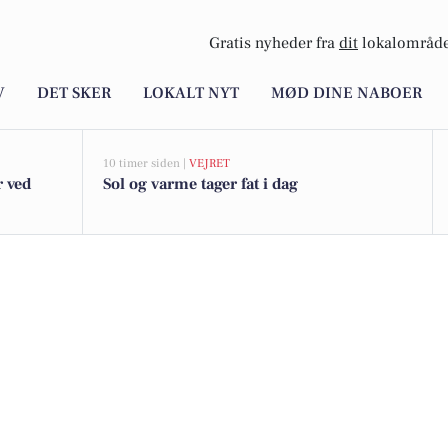
Gratis nyheder fra
dit
lokalområde
V
DET SKER
LOKALT NYT
MØD DINE NABOER
10 timer siden |
VEJRET
r ved
Sol og varme tager fat i dag