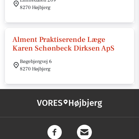
Emiliedalen 209
8270 Højbjerg
Alment Praktiserende Læge
Karen Schønbeck Dirksen ApS
Bøgebjergvej 6
8270 Højbjerg
VORES
Højbjerg