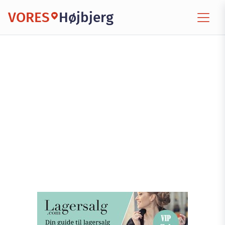
VORES
Højbjerg