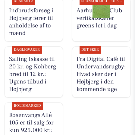
ALARM112
SPONSORERET
OPSLAGSTAVLEN
Indbrudsforsøg i
Aarhus Golf Club
Højbjerg fører til
vertikalskærer
anholdelse af to
greens let i dag
mænd
DAGLIGVARER
DET SKER
Salling Iskasse til
Fra Digital Café til
20 kr. og Kohberg
Undervandsrugby:
brød til 12 kr.:
Hvad sker der i
Ugens tilbud i
Højbjerg i den
Højbjerg
kommende uge
BOLIGMARKED
Rosenvangs Allé
105 er til salg for
kun 925.000 kr.: