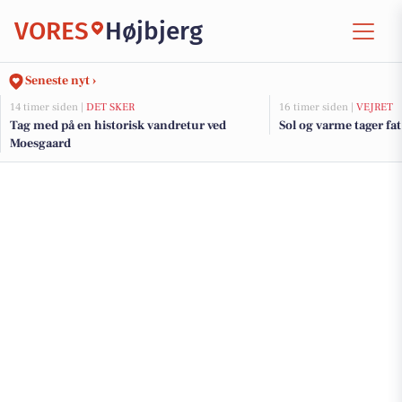
VORES
Højbjerg
Seneste nyt ›
14 timer siden |
DET SKER
16 timer siden |
VEJRET
Tag med på en historisk vandretur ved
Sol og varme tager fat
Moesgaard