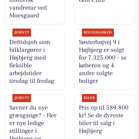
historisk
Golf Club
vandretur ved
Moesgaard
JOBNYT
BOLIGMARKED
Deltidsjob som
Søsterhøjvej 9 i
bilklargører i
Højbjerg er solgt
Højbjerg med
for 7.325.000 - se
fleksible
køberen og 4
arbejdstider
andre solgte
tirsdag til fredag
boliger
JOBNYT
BILER
Savner du nye
Pris op til 589.800
græsgange? - Her
kr! Se de dyreste
er nye ledige
biler til salg i
stillinger i
Højbjerg
Højbjerg og