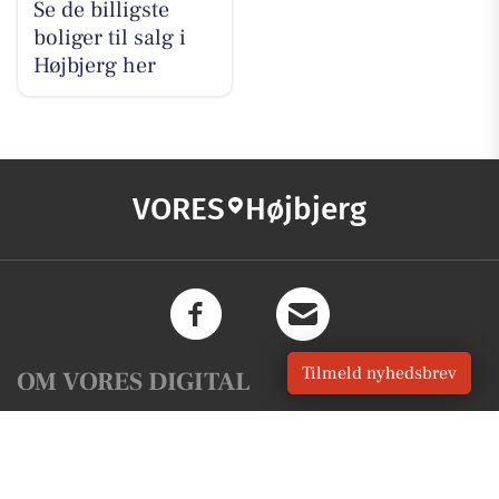
Se de billigste
boliger til salg i
Højbjerg her
VORES
Højbjerg
Tilmeld nyhedsbrev
OM VORES DIGITAL
Om os
For annoncører