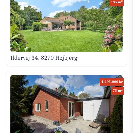
2
185 m
Ildervej 34, 8270 Højbjerg
4.295.000 kr
2
75 m