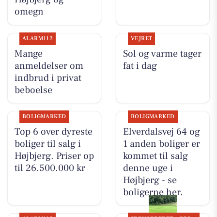
omegn
ALARM112
VEJRET
Mange
Sol og varme tager
anmeldelser om
fat i dag
indbrud i privat
beboelse
BOLIGMARKED
BOLIGMARKED
Top 6 over dyreste
Elverdalsvej 64 og
boliger til salg i
1 anden boliger er
Højbjerg. Priser op
kommet til salg
til 26.500.000 kr
denne uge i
Højbjerg - se
boligerne her.