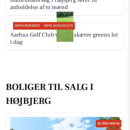
Indbrudsforsøg i Højbjerg fører til
anholdelse af to mænd
SPONSORERET
OPSLAGSTAVLEN
Aarhus Golf Club vertikalskærer greens let
i dag
BOLIGER TIL SALG I
HØJBJERG
16.900.000 kr