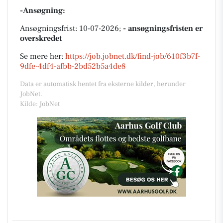
-Ansøgning:
Ansøgningsfrist: 10-07-2026;
- ansøgningsfristen er
overskredet
Se mere her:
https://job.jobnet.dk/find-job/610f3b7f-
9dfe-4df4-afbb-2bd52b5a4de8
Data er automatisk hentet fra eksterne kilder, herunder
JobNet.
Kilde: JobNet