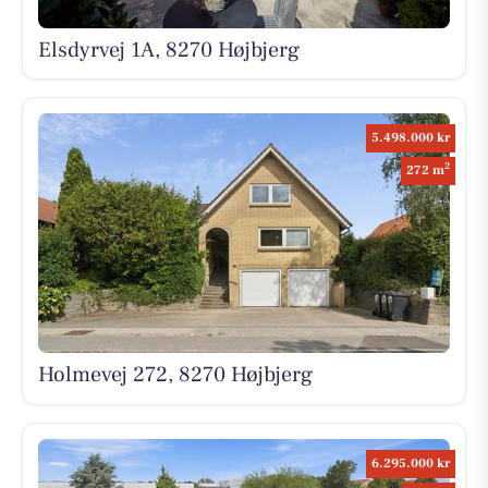
Elsdyrvej 1A, 8270 Højbjerg
5.498.000 kr
2
272 m
Holmevej 272, 8270 Højbjerg
6.295.000 kr