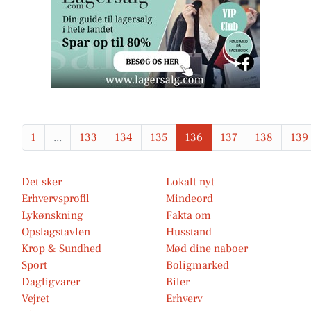
1
...
133
134
135
136
137
138
139
Det sker
Lokalt nyt
Erhvervsprofil
Mindeord
Lykønskning
Fakta om
Opslagstavlen
Husstand
Krop & Sundhed
Mød dine naboer
Sport
Boligmarked
Dagligvarer
Biler
Vejret
Erhverv