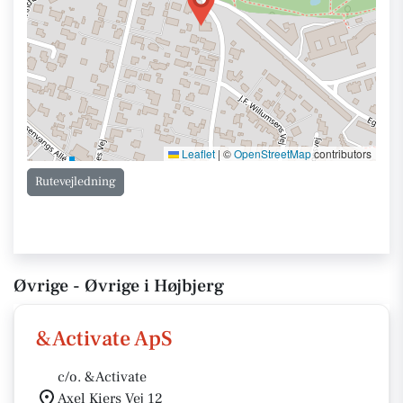
Leaflet
|
©
OpenStreetMap
contributors
Rutevejledning
Øvrige - Øvrige i Højbjerg
&Activate ApS
c/o. &Activate
Axel Kiers Vej 12