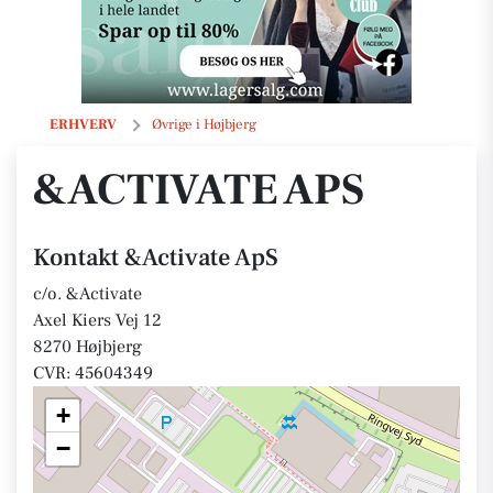
&Activate ApS
ERHVERV
Øvrige i Højbjerg
&ACTIVATE APS
Kontakt &Activate ApS
c/o. &Activate
Axel Kiers Vej 12
8270 Højbjerg
CVR: 45604349
+
−