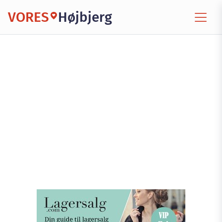
VORES
Højbjerg