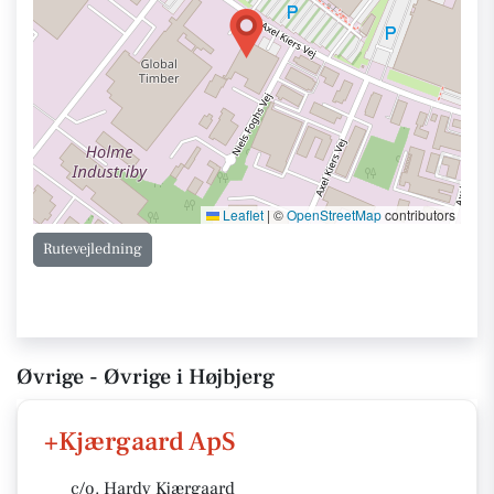
Leaflet
|
©
OpenStreetMap
contributors
Rutevejledning
Øvrige - Øvrige i Højbjerg
+Kjærgaard ApS
c/o. Hardy Kjærgaard