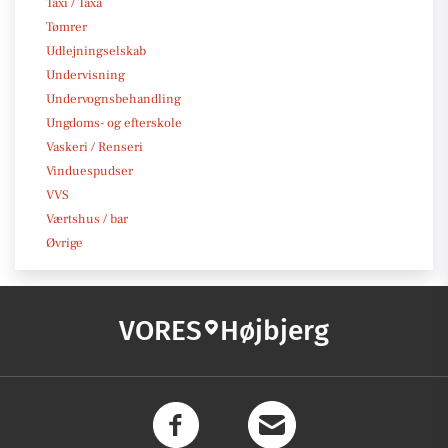
Taxi / Taxa
Tømrer
Udlejningselskab
Undervisning
Undervognsbehandling
Ungdoms- og efterskole
Vaskeri / Renseri
Vinduespudser
VVS
Værtshus / bar
Øvrige
VORES
Højbjerg