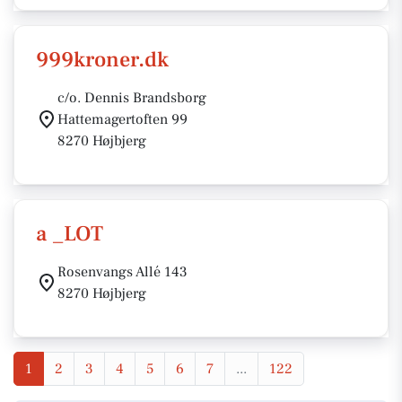
999kroner.dk
c/o. Dennis Brandsborg
Hattemagertoften 99
8270 Højbjerg
a _LOT
Rosenvangs Allé 143
8270 Højbjerg
1
2
3
4
5
6
7
...
122