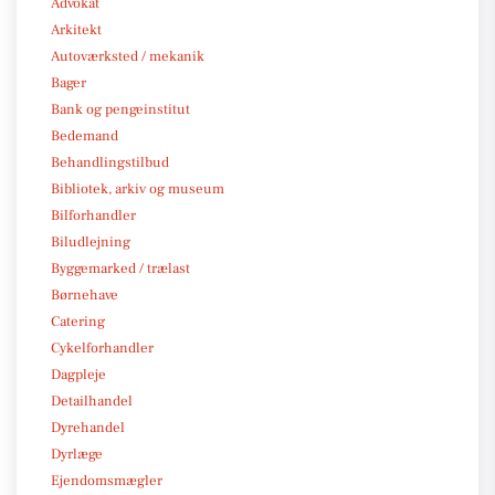
Advokat
Arkitekt
Autoværksted / mekanik
Bager
Bank og pengeinstitut
Bedemand
Behandlingstilbud
Bibliotek, arkiv og museum
Bilforhandler
Biludlejning
Byggemarked / trælast
Børnehave
Catering
Cykelforhandler
Dagpleje
Detailhandel
Dyrehandel
Dyrlæge
Ejendomsmægler