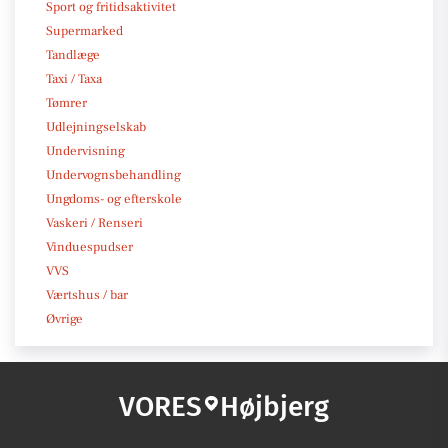
Sport og fritidsaktivitet
Supermarked
Tandlæge
Taxi / Taxa
Tømrer
Udlejningselskab
Undervisning
Undervognsbehandling
Ungdoms- og efterskole
Vaskeri / Renseri
Vinduespudser
VVS
Værtshus / bar
Øvrige
VORES
Højbjerg