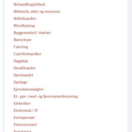
Behandlingstilbud
Bibliotek, arkiv og museum
Bilforhandler
Biludlejning
Byggemarked / trælast
Børnehave
Catering
Cykelforhandler
Dagpleje
Detailhandel
Dyrehandel
Dyrlæge
Ejendomsmægler
El-, gas-, vand- og fjernvarmeforsyning
Elektriker
Elektronik / IT
Entreprenør
Fitnesscenter
Forsikring