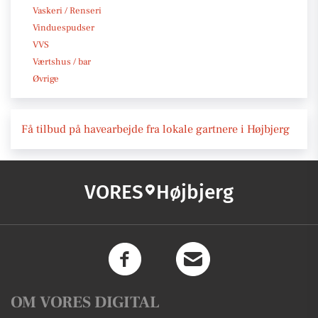
Vaskeri / Renseri
Vinduespudser
VVS
Værtshus / bar
Øvrige
Få tilbud på havearbejde fra lokale gartnere i Højbjerg
VORES
Højbjerg
OM VORES DIGITAL