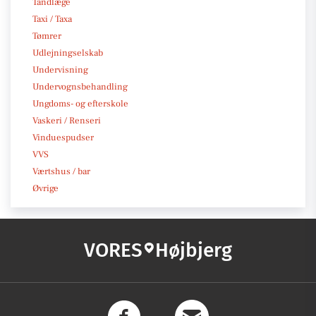
Tandlæge
Taxi / Taxa
Tømrer
Udlejningselskab
Undervisning
Undervognsbehandling
Ungdoms- og efterskole
Vaskeri / Renseri
Vinduespudser
VVS
Værtshus / bar
Øvrige
VORES
Højbjerg