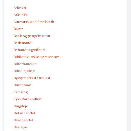
Advokat
Arkitekt
Autoværksted / mekanik
Bager
Bank og pengeinstitut
Bedemand
Behandlingstilbud
Bibliotek, arkiv og museum
Bilforhandler
Biludlejning
Byggemarked / trælast
Børnehave
Catering
Cykelforhandler
Dagpleje
Detailhandel
Dyrehandel
Dyrlæge