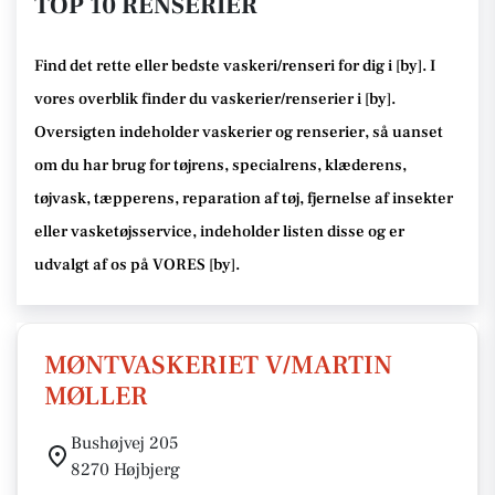
TOP 10 RENSERIER
Find det rette
eller bedste
vaskeri/renseri for dig i [
by
]. I
vores overblik finder du vaskerier/renserier i [
by
].
Oversigten indeholder vaskerier og renserier
, så uanset
om du har brug for tøjrens, specialrens, klæderens,
tøjvask, tæpperens, reparation af tøj, fjernelse af insekter
eller vasketøjsservice
, indeholder listen disse
og er
udvalgt af os på VORES [
by
]
.
MØNTVASKERIET V/MARTIN
MØLLER
Bushøjvej 205
8270 Højbjerg