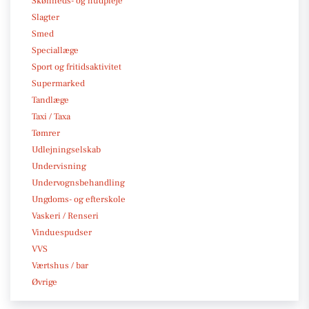
Skønheds- og hudpleje
Slagter
Smed
Speciallæge
Sport og fritidsaktivitet
Supermarked
Tandlæge
Taxi / Taxa
Tømrer
Udlejningselskab
Undervisning
Undervognsbehandling
Ungdoms- og efterskole
Vaskeri / Renseri
Vinduespudser
VVS
Værtshus / bar
Øvrige