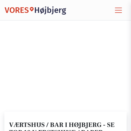
VORES
Højbjerg
VÆRTSHUS / BAR I HØJBJERG - SE