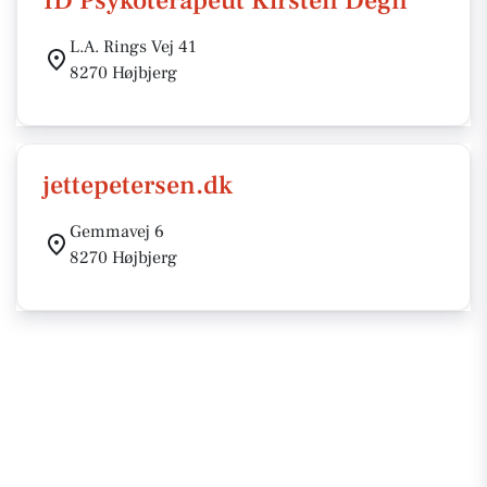
ID Psykoterapeut Kirsten Degn
L.A. Rings Vej 41
8270 Højbjerg
jettepetersen.dk
Gemmavej 6
8270 Højbjerg