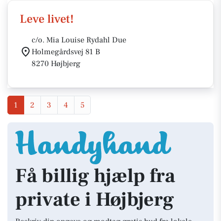
Leve livet!
c/o. Mia Louise Rydahl Due
Holmegårdsvej 81 B
8270 Højbjerg
1
2
3
4
5
Få billig hjælp fra
private i Højbjerg