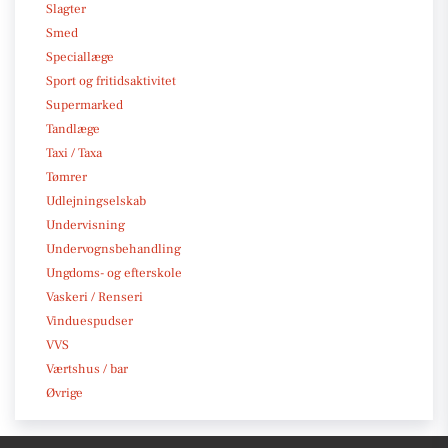
Slagter
Smed
Speciallæge
Sport og fritidsaktivitet
Supermarked
Tandlæge
Taxi / Taxa
Tømrer
Udlejningselskab
Undervisning
Undervognsbehandling
Ungdoms- og efterskole
Vaskeri / Renseri
Vinduespudser
VVS
Værtshus / bar
Øvrige