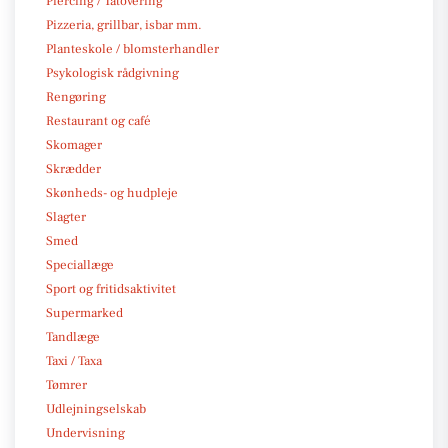
Piercing / Tatovering
Pizzeria, grillbar, isbar mm.
Planteskole / blomsterhandler
Psykologisk rådgivning
Rengøring
Restaurant og café
Skomager
Skrædder
Skønheds- og hudpleje
Slagter
Smed
Speciallæge
Sport og fritidsaktivitet
Supermarked
Tandlæge
Taxi / Taxa
Tømrer
Udlejningselskab
Undervisning