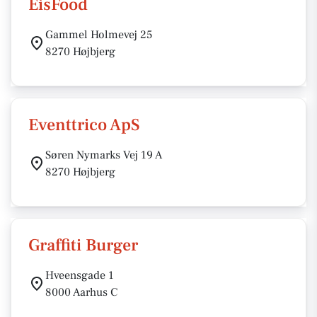
EisFood
Gammel Holmevej 25
8270 Højbjerg
Eventtrico ApS
Søren Nymarks Vej 19 A
8270 Højbjerg
Graffiti Burger
Hveensgade 1
8000 Aarhus C