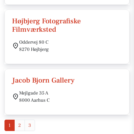
Højbjerg Fotografiske
Filmværksted
Oddervej 80 C
8270 Højbjerg
Jacob Bjorn Gallery
Mejlgade 35 A
8000 Aarhus C
1
2
3