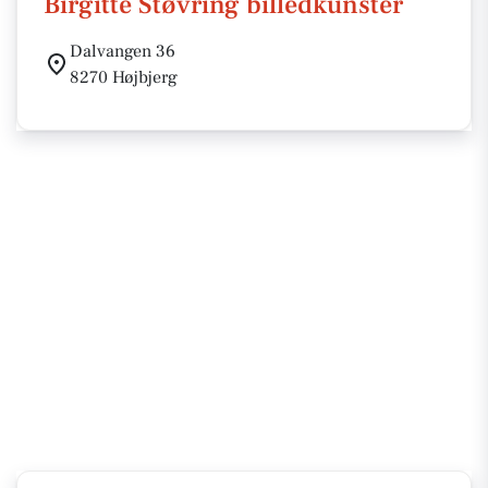
Birgitte Støvring billedkunster
Dalvangen 36
8270 Højbjerg