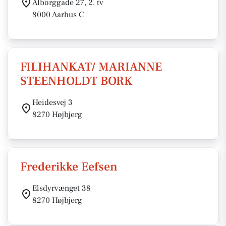
Ålborggade 27, 2. tv
8000 Aarhus C
FILIHANKAT/ MARIANNE
STEENHOLDT BORK
Heidesvej 3
8270 Højbjerg
Frederikke Eefsen
Elsdyrvænget 38
8270 Højbjerg