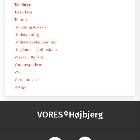
Tandlæge
Taxi / Taxa
Tømrer
Udlejningselskab
Undervisning
Undervognsbehandling
Ungdoms- og efterskole
Vaskeri / Renseri
Vinduespudser
VVS
Værtshus / bar
Øvrige
VORES
Højbjerg