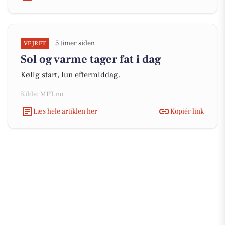
5 timer siden
VEJRET
Sol og varme tager fat i dag
Kølig start, lun eftermiddag.
Kilde: MET.no
Læs hele artiklen her
Kopiér link