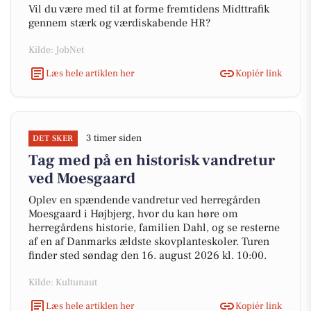
Vil du være med til at forme fremtidens Midttrafik
gennem stærk og værdiskabende HR?
Kilde: JobNet
Læs hele artiklen her
Kopiér link
3 timer siden
DET SKER
Tag med på en historisk vandretur
ved Moesgaard
Oplev en spændende vandretur ved herregården
Moesgaard i Højbjerg, hvor du kan høre om
herregårdens historie, familien Dahl, og se resterne
af en af Danmarks ældste skovplanteskoler. Turen
finder sted søndag den 16. august 2026 kl. 10:00.
Kilde: Kultunaut
Læs hele artiklen her
Kopiér link