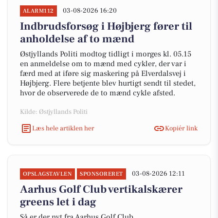
03-08-2026 16:20
ALARM112
Indbrudsforsøg i Højbjerg fører til
anholdelse af to mænd
Østjyllands Politi modtog tidligt i morges kl. 05.15
en anmeldelse om to mænd med cykler, der var i
færd med at iføre sig maskering på Elverdalsvej i
Højbjerg. Flere betjente blev hurtigt sendt til stedet,
hvor de observerede de to mænd cykle afsted.
Kilde: Østjyllands Politi
Læs hele artiklen her
Kopiér link
03-08-2026 12:11
OPSLAGSTAVLEN
SPONSORERET
Aarhus Golf Club vertikalskærer
greens let i dag
Så er der nyt fra Aarhus Golf Club