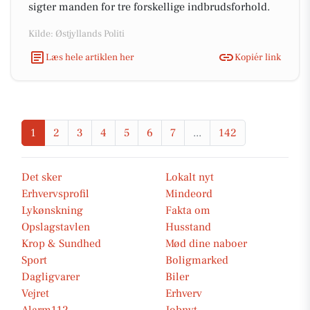
sigter manden for tre forskellige indbrudsforhold.
Kilde: Østjyllands Politi
Læs hele artiklen her
Kopiér link
1
2
3
4
5
6
7
...
142
Det sker
Lokalt nyt
Erhvervsprofil
Mindeord
Lykønskning
Fakta om
Opslagstavlen
Husstand
Krop & Sundhed
Mød dine naboer
Sport
Boligmarked
Dagligvarer
Biler
Vejret
Erhverv