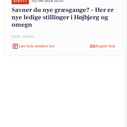
02-08-2026 10:55
JOBNYT
Savner du nye græsgange? - Her er
nye ledige stillinger i Højbjerg og
omegn
Kilde: JobNet
Læs hele artiklen her
Kopiér link