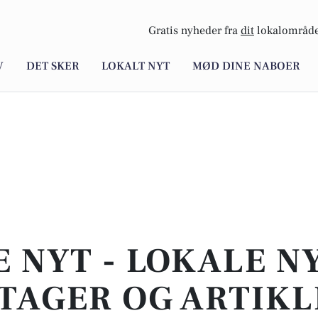
Gratis nyheder fra
dit
lokalområde
V
DET SKER
LOKALT NYT
MØD DINE NABOER
E NYT - LOKALE N
TAGER OG ARTIKL