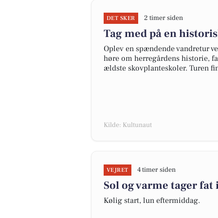
2 timer siden
DET SKER
Tag med på en histori
Oplev en spændende vandretur ve
høre om herregårdens historie, f
ældste skovplanteskoler. Turen fi
Kilde: Kultunaut
4 timer siden
VEJRET
Sol og varme tager fat 
Kølig start, lun eftermiddag.