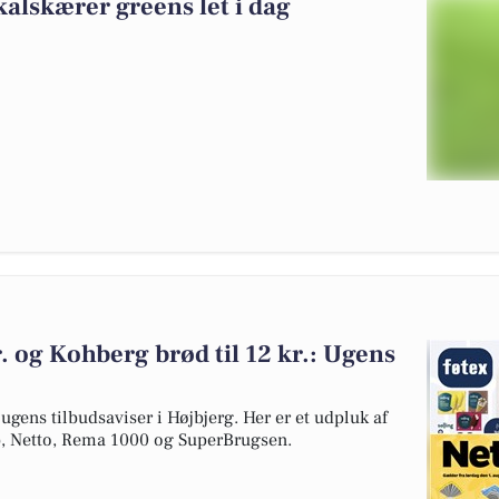
kalskærer greens let i dag
kr. og Kohberg brød til 12 kr.: Ugens
 ugens tilbudsaviser i Højbjerg. Her er et udpluk af
øb, Netto, Rema 1000 og SuperBrugsen.