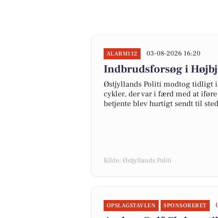
03-08-2026 16:20
ALARM112
Indbrudsforsøg i Højbj
Østjyllands Politi modtog tidlig
cykler, der var i færd med at ifør
betjente blev hurtigt sendt til st
Kilde: Østjyllands Politi
OPSLAGSTAVLEN
SPONSORERET