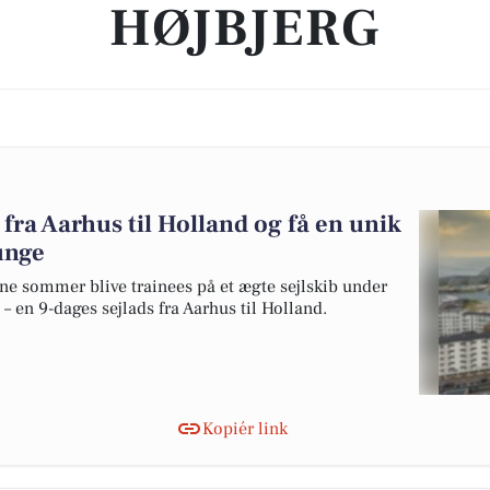
HØJBJERG
b fra Aarhus til Holland og få en unik
unge
e sommer blive trainees på et ægte sejlskib under
– en 9-dages sejlads fra Aarhus til Holland.
Kopiér link