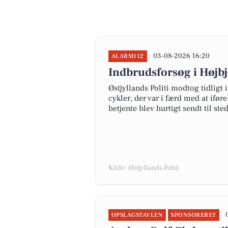
03-08-2026 16:20
ALARM112
Indbrudsforsøg i Højbj
Østjyllands Politi modtog tidlig
cykler, der var i færd med at ifør
betjente blev hurtigt sendt til st
Kilde: Østjyllands Politi
OPSLAGSTAVLEN
SPONSORERET