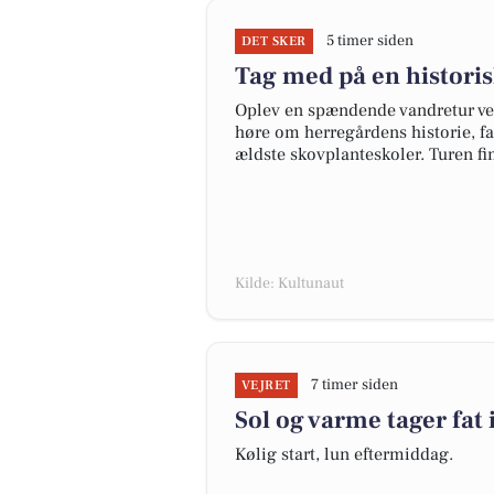
5 timer siden
DET SKER
Tag med på en histori
Oplev en spændende vandretur ve
høre om herregårdens historie, f
ældste skovplanteskoler. Turen fi
Kilde: Kultunaut
7 timer siden
VEJRET
Sol og varme tager fat 
Kølig start, lun eftermiddag.