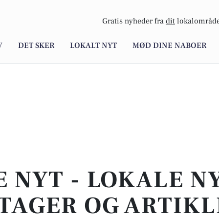
Gratis nyheder fra
dit
lokalområde
V
DET SKER
LOKALT NYT
MØD DINE NABOER
E NYT - LOKALE N
TAGER OG ARTIKL