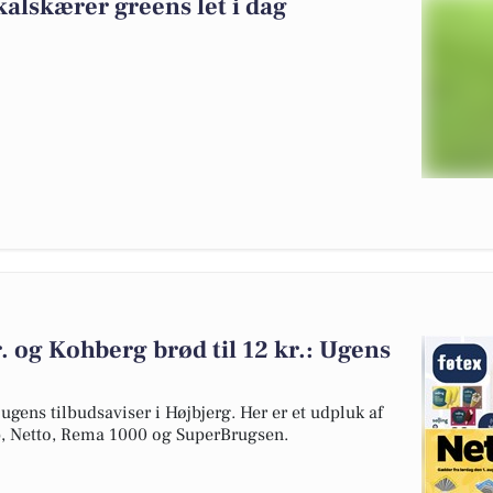
kalskærer greens let i dag
kr. og Kohberg brød til 12 kr.: Ugens
 ugens tilbudsaviser i Højbjerg. Her er et udpluk af
øb, Netto, Rema 1000 og SuperBrugsen.