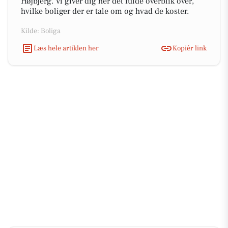
Højbjerg. Vi giver dig her det fulde overblik over,
hvilke boliger der er tale om og hvad de koster.
Kilde: Boliga
Læs hele artiklen her
Kopiér link