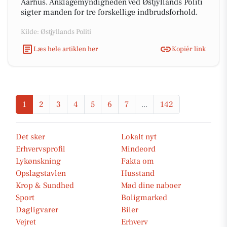
Aarhus. Anklagemyndigheden ved Østjyllands Politi
sigter manden for tre forskellige indbrudsforhold.
Kilde: Østjyllands Politi
Læs hele artiklen her
Kopiér link
1
2
3
4
5
6
7
...
142
Det sker
Lokalt nyt
Erhvervsprofil
Mindeord
Lykønskning
Fakta om
Opslagstavlen
Husstand
Krop & Sundhed
Mød dine naboer
Sport
Boligmarked
Dagligvarer
Biler
Vejret
Erhverv