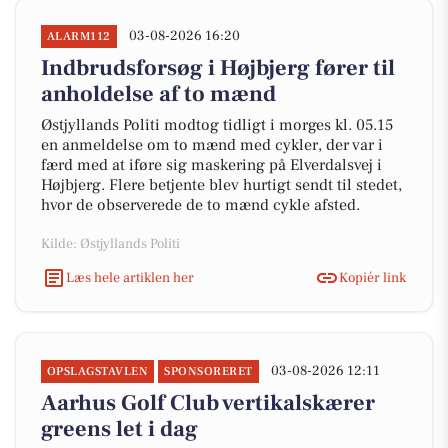
03-08-2026 16:20
ALARM112
Indbrudsforsøg i Højbjerg fører til
anholdelse af to mænd
Østjyllands Politi modtog tidligt i morges kl. 05.15
en anmeldelse om to mænd med cykler, der var i
færd med at iføre sig maskering på Elverdalsvej i
Højbjerg. Flere betjente blev hurtigt sendt til stedet,
hvor de observerede de to mænd cykle afsted.
Kilde: Østjyllands Politi
Læs hele artiklen her
Kopiér link
03-08-2026 12:11
OPSLAGSTAVLEN
SPONSORERET
Aarhus Golf Club vertikalskærer
greens let i dag